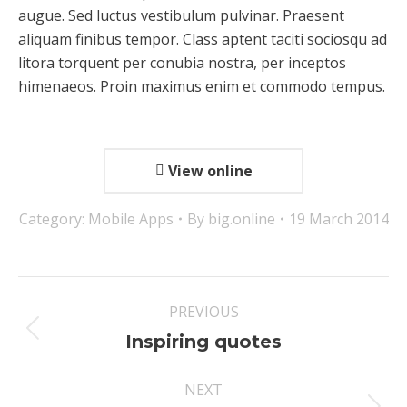
augue. Sed luctus vestibulum pulvinar. Praesent
aliquam finibus tempor. Class aptent taciti sociosqu ad
litora torquent per conubia nostra, per inceptos
himenaeos. Proin maximus enim et commodo tempus.
View online
Category:
Mobile Apps
By
big.online
19 March 2014
Project
PREVIOUS
navigation
Previous
Inspiring quotes
project:
NEXT