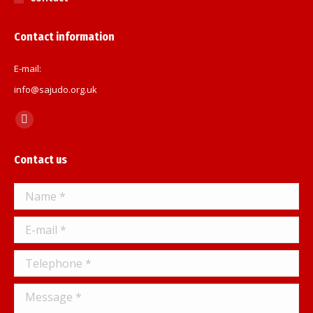
Contact information
E-mail:
info@sajudo.org.uk
Find us on:
Facebook
page
Contact us
opens
in
Name *
new
window
E-mail *
Telephone *
Message *